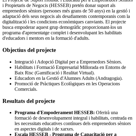
i Propietaris de Negocis (HESSEB) pretén donar suport als
emprenedors sèniors (persones més grans de 50 anys) en la gestió i
adaptació dels seus negocis als desafiaments contemporanis com la
digitalització i les condicions econòmiques canviants. El projecte
busca empoderar aquest grup demogràfic proporcionant-los un
programa d'aprenentatge complet i desenvolupant les habilitats
d'educadors i mentors en la formació d'adults.
Objectius del projecte
Integració i Adopció Digital per a Emprenedors Sèniors.
Habilitats i Formació Empresarial Millorada en Entorns de
Baix Risc (Gamificació i Realitat Virtual).
Educadors en la Gestió d'Alumnes Adults (Andragogia).
Promoció de Pràctiques Ecològiques en les Operacions
Comercials.
Resultats del projecte
Programa d'Empoderament HESSEB:
Oferirà una
formació de desenvolupament integral i habilitats, centrada en
les necessitats educatives contínues dels emprenedors sèniors
en aspectes digitals i de xarxes.
Escala HESSEB - Programa de Capacitació per a