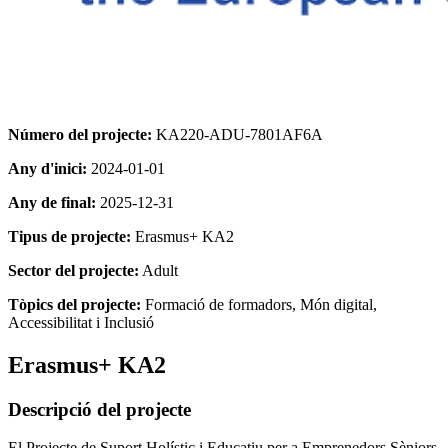
Número del projecte:
KA220-ADU-7801AF6A
Any d'inici:
2024-01-01
Any de final:
2025-12-31
Tipus de projecte:
Erasmus+ KA2
Sector del projecte:
Adult
Tòpics del projecte:
Formació de formadors, Món digital,
Accessibilitat i Inclusió
Erasmus+ KA2
Descripció del projecte
El Projecte de Suport Holístic i Educatiu per a Emprenedors Sèniors