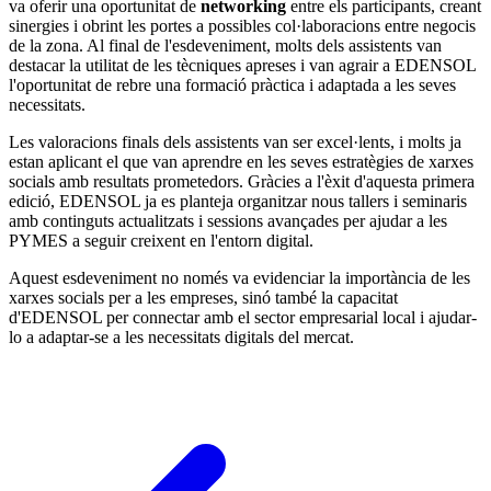
va oferir una oportunitat de
networking
entre els participants, creant
sinergies i obrint les portes a possibles col·laboracions entre negocis
de la zona. Al final de l'esdeveniment, molts dels assistents van
destacar la utilitat de les tècniques apreses i van agrair a EDENSOL
l'oportunitat de rebre una formació pràctica i adaptada a les seves
necessitats.
Les valoracions finals dels assistents van ser excel·lents, i molts ja
estan aplicant el que van aprendre en les seves estratègies de xarxes
socials amb resultats prometedors. Gràcies a l'èxit d'aquesta primera
edició, EDENSOL ja es planteja organitzar nous tallers i seminaris
amb continguts actualitzats i sessions avançades per ajudar a les
PYMES a seguir creixent en l'entorn digital.
Aquest esdeveniment no només va evidenciar la importància de les
xarxes socials per a les empreses, sinó també la capacitat
d'EDENSOL per connectar amb el sector empresarial local i ajudar-
lo a adaptar-se a les necessitats digitals del mercat.